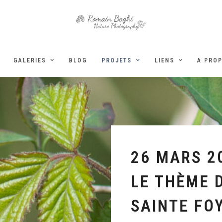
GALERIES
BLOG
PROJETS
LIENS
A PRO
26 MARS 20
LE THÈME 
SAINTE FO