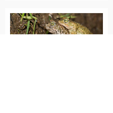
Crapaud calamite (Bufo calamita), amplexus,
Forêt de Bouconne (31).